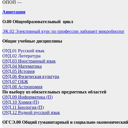
ОПОП —
Аннотация
О.00 Общеобразовательный цикл
ЭК.02 Элективный курс по профессии лаборант микробиолог
Общие учебные дисциплины
ОУД.01 Русский язык
ОУД.02 Литература
ОУД.03 Иностранный язык
ОУД.04 Математика
ОУД.05 История
ОУД.06 Физическая культура
ОУД.07 ОБЖ
ОУД.08 Астрономия
По выбору из обязательных предметных областей
ОУД.09 Информатика (П)
ОУД.10 Химия (П)
ОУД.11 Биология (П)
ОУД.12 Родной русский язык
ОГСЭ.00 Общий гуманитарный и социально-экономический