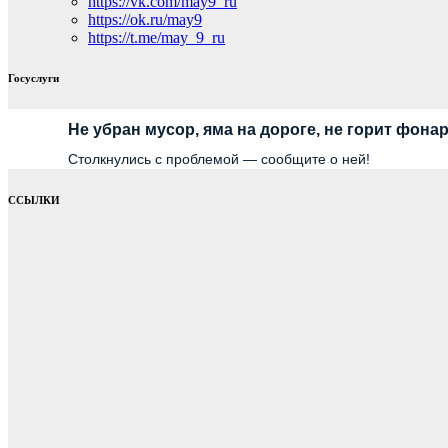
https://vk.com/may9_ru
https://ok.ru/may9
https://t.me/may_9_ru
Госуслуги
Не убран мусор, яма на дороге, не горит фона
Столкнулись с проблемой — сообщите о ней!
ССЫЛКИ