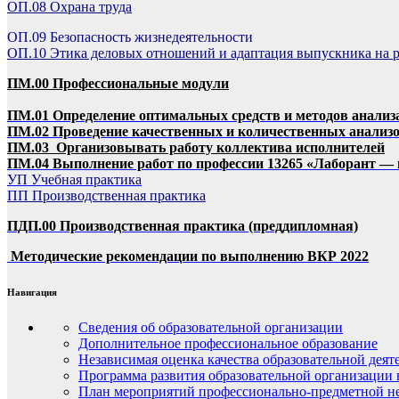
ОП.08 Охрана труда
ОП.09 Безопасность жизнедеятельности
ОП.10 Этика деловых отношений и адаптация выпускника на р
ПМ.00 Профессиональные модули
ПМ.01 Определение оптимальных средств и методов анал
ПМ.02
Проведение качественных и количественных анализ
ПМ.03 Организовывать работу коллектива исполнителей
ПМ.04 Выполнение работ по профессии 13265 «Лаборант —
УП Учебная практика
ПП Производственная практика
ПДП.00 Производственная практика (преддипломная)
Методические рекомендации по выполнению ВКР 2022
Навигация
Сведения об образовательной организации
Дополнительное профессиональное образование
Независимая оценка качества образовательной деят
Программа развития образовательной организации 
План мероприятий профессионально-предметной не