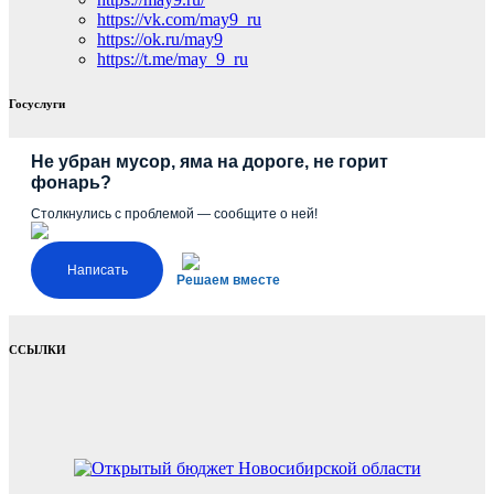
https://vk.com/may9_ru
https://ok.ru/may9
https://t.me/may_9_ru
Госуслуги
Не убран мусор, яма на дороге, не горит
фонарь?
Столкнулись с проблемой — сообщите о ней!
Написать
Решаем вместе
ССЫЛКИ