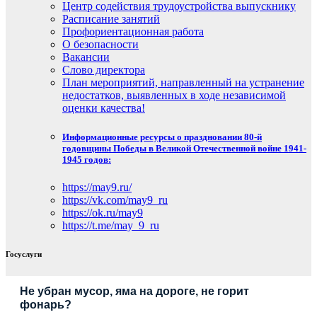
Центр содействия трудоустройства выпускнику
Расписание занятий
Профориентационная работа
О безопасности
Вакансии
Слово директора
План мероприятий, направленный на устранение
недостатков, выявленных в ходе независимой
оценки качества!
Информационные ресурсы о праздновании 80-й
годовщины Победы в Великой Отечественной войне 1941-
1945 годов:
https://may9.ru/
https://vk.com/may9_ru
https://ok.ru/may9
https://t.me/may_9_ru
Госуслуги
Не убран мусор, яма на дороге, не горит
фонарь?