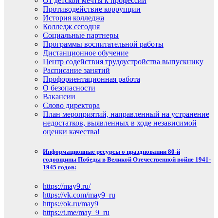
От детской мечты к профессии
Противодействие коррупции
История колледжа
Колледж сегодня
Социальные партнеры
Программы воспитательной работы
Дистанционное обучение
Центр содействия трудоустройства выпускнику
Расписание занятий
Профориентационная работа
О безопасности
Вакансии
Слово директора
План мероприятий, направленный на устранение
недостатков, выявленных в ходе независимой
оценки качества!
Информационные ресурсы о праздновании 80-й
годовщины Победы в Великой Отечественной войне 1941-
1945 годов:
https://may9.ru/
https://vk.com/may9_ru
https://ok.ru/may9
https://t.me/may_9_ru