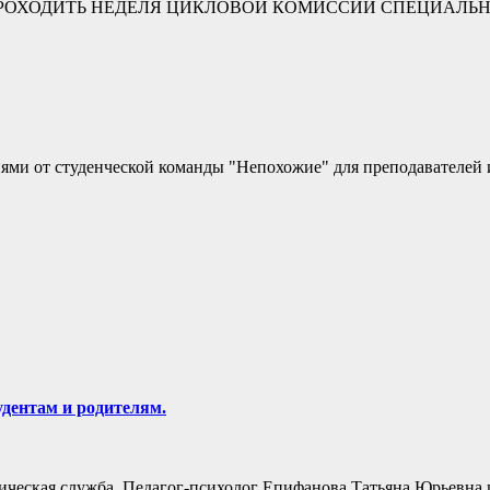
 БУДЕТ ПРОХОДИТЬ НЕДЕЛЯ ЦИКЛОВОЙ КОМИССИИ СПЕЦИА
иями от студенческой команды "Непохожие" для преподавателей и
дентам и родителям.
гогическая служба. Педагог-психолог Епифанова Татьяна Юрьевн