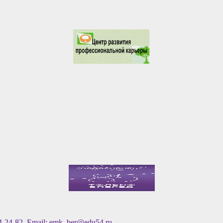
4-24-82, Email: emk_ber@edu54.ru