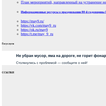
План мероприятий, направленный на устранение не
Информационные ресурсы о праздновании 80-й годовщины П
https://may9.ru/
https://vk.com/may9_ru
https://ok.ru/may9
https://t.me/may_9_ru
Госуслуги
Не убран мусор, яма на дороге, не горит фона
Столкнулись с проблемой — сообщите о ней!
ССЫЛКИ