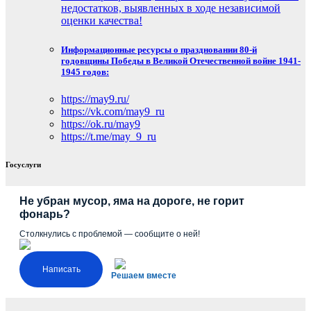
недостатков, выявленных в ходе независимой
оценки качества!
Информационные ресурсы о праздновании 80-й
годовщины Победы в Великой Отечественной войне 1941-
1945 годов:
https://may9.ru/
https://vk.com/may9_ru
https://ok.ru/may9
https://t.me/may_9_ru
Госуслуги
Не убран мусор, яма на дороге, не горит
фонарь?
Столкнулись с проблемой — сообщите о ней!
Написать
Решаем вместе