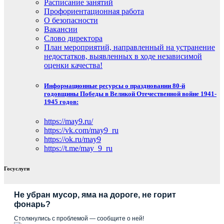
Расписание занятий
Профориентационная работа
О безопасности
Вакансии
Слово директора
План мероприятий, направленный на устранение
недостатков, выявленных в ходе независимой
оценки качества!
Информационные ресурсы о праздновании 80-й
годовщины Победы в Великой Отечественной войне 1941-
1945 годов:
https://may9.ru/
https://vk.com/may9_ru
https://ok.ru/may9
https://t.me/may_9_ru
Госуслуги
Не убран мусор, яма на дороге, не горит
фонарь?
Столкнулись с проблемой — сообщите о ней!