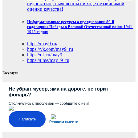
недостатков, выявленных в ходе независимой
оценки качества!
Информационные ресурсы о праздновании 80-й
годовщины Победы в Великой Отечественной войне 1941-
1945 годов:
https://may9.ru/
https://vk.com/may9_ru
https://ok.ru/may9
https://t.me/may_9_ru
Госуслуги
Не убран мусор, яма на дороге, не горит
фонарь?
Столкнулись с проблемой — сообщите о ней!
Написать
Решаем вместе