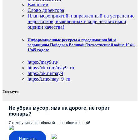
Вакансии
Слово директора
План мероприятий, направленный на устранение
недостатков, выявленных в ходе независимой
оценки качества!
Информационные ресурсы о праздновании 80-й
годовщины Победы в Великой Отечественной войне 1941-
1945 годов:
https://may9.ru/
https://vk.com/may9_ru
https://ok.ru/may9
https://t.me/may_9_ru
Госуслуги
Не убран мусор, яма на дороге, не горит
фонарь?
Столкнулись с проблемой — сообщите о ней!
Написать