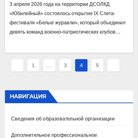
3 апреля 2026 года на территории ДСОЛКД
«Юбилейный» состоялось открытие IX Слета-
фестиваля «Белые журавли», который объединил
девять команд военно-патриотических клубов…
Навигация
1
…
3
4
5
по
записям
НАВИГАЦИЯ
Сведения об образовательной организации
Дополнительное профессиональное