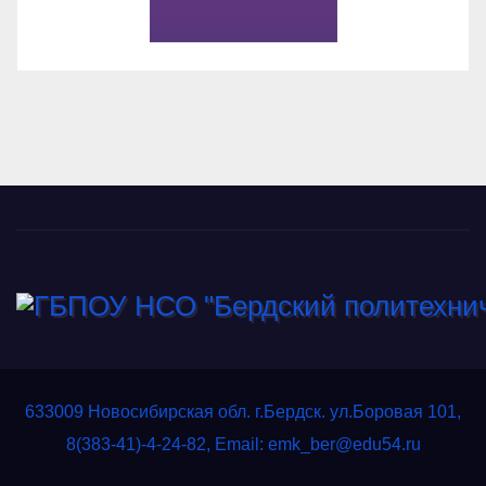
633009 Новосибирская обл. г.Бердск. ул.Боровая 101,
8(383-41)-4-24-82, Email: emk_ber@edu54.ru