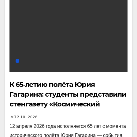
К 65‑летию полёта Юрия
Гагарина: студенты представили
стенгазету «Космический
туризм»
АПР 10, 2026
12 апреля 2026 года исполняется 65 лет с момента
исторического полёта Юрия Гагарина — события,