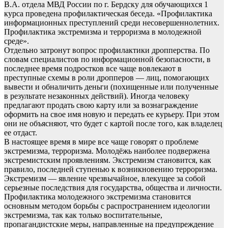
В.А. отдела МВД России по г. Бердску для обучающихся 1
курса проведена профилактическая беседа. «Профилактика
информационных преступлений среди несовершеннолетних.
Профилактика экстремизма и терроризма в молодежной
среде».
Отдельно затронут вопрос профилактики дропперства. По
словам специалистов по информационной безопасности, в
последнее время подростков все чаще вовлекают в
преступные схемы в роли дропперов — лиц, помогающих
вывести и обналичить деньги (похищенные или полученные
в результате незаконных действий). Иногда человеку
предлагают продать свою карту или за вознаграждение
оформить на свое имя новую и передать ее курьеру. При этом
они не объясняют, что будет с картой после того, как владелец
ее отдаст.
В настоящее время в мире все чаще говорят о проблеме
экстремизма, терроризма. Молодёжь наиболее подвержена
экстремистским проявлениям. Экстремизм становится, как
правило, последней ступенью к возникновению терроризма.
Экстремизм — явление чрезвычайное, влекущее за собой
серьезные последствия для государства, общества и личности.
Профилактика молодежного экстремизма становится
основным методом борьбы с распространением идеологии
экстремизма, так как только воспитательные,
пропагандистские меры, направленные на предупреждение