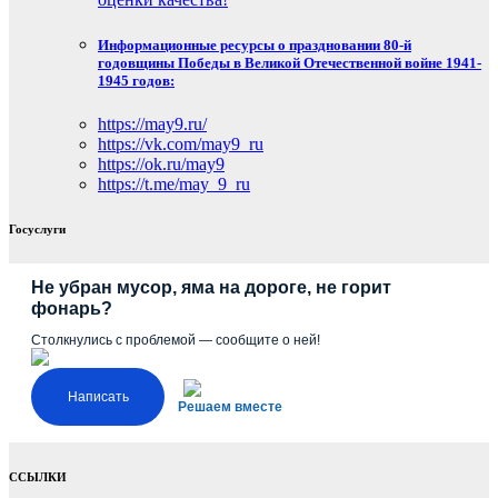
Информационные ресурсы о праздновании 80-й
годовщины Победы в Великой Отечественной войне 1941-
1945 годов:
https://may9.ru/
https://vk.com/may9_ru
https://ok.ru/may9
https://t.me/may_9_ru
Госуслуги
Не убран мусор, яма на дороге, не горит
фонарь?
Столкнулись с проблемой — сообщите о ней!
Написать
Решаем вместе
ССЫЛКИ