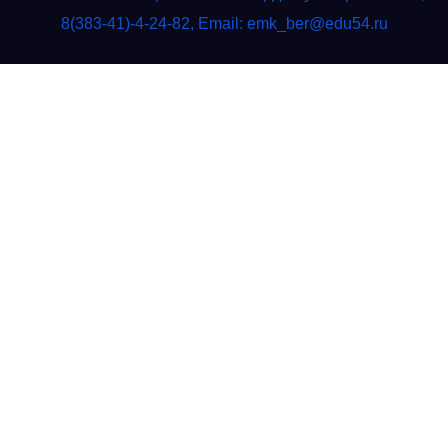
8(383-41)-4-24-82, Email: emk_ber@edu54.ru