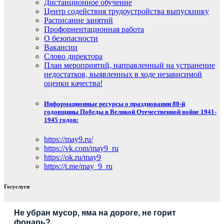
Дистанционное обучение
Центр содействия трудоустройства выпускнику
Расписание занятий
Профориентационная работа
О безопасности
Вакансии
Слово директора
План мероприятий, направленный на устранение
недостатков, выявленных в ходе независимой
оценки качества!
Информационные ресурсы о праздновании 80-й
годовщины Победы в Великой Отечественной войне 1941-
1945 годов:
https://may9.ru/
https://vk.com/may9_ru
https://ok.ru/may9
https://t.me/may_9_ru
Госуслуги
Не убран мусор, яма на дороге, не горит
фонарь?