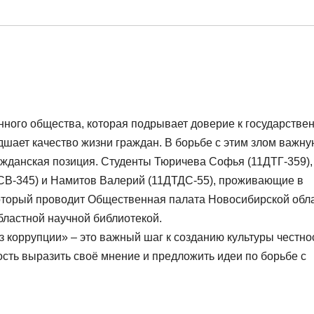
нного общества, которая подрывает доверие к государств
удшает качество жизни граждан. В борьбе с этим злом важн
ажданская позиция. Студенты Тюричева Софья (11ДТГ-359),
ДСВ-345) и Намитов Валерий (11ДТДС-55), проживающие в
который проводит Общественная палата Новосибирской обл
бластной научной библиотекой.
 коррупции» – это важный шаг к созданию культуры честно
ость выразить своё мнение и предложить идеи по борьбе с