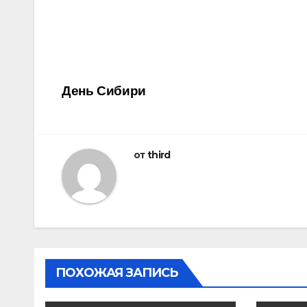
Навигация
День Сибири
по
записям
от
third
ПОХОЖАЯ ЗАПИСЬ