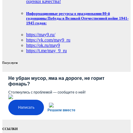
оценки качества!
Информационные ресурсы о праздновании 80-й
годовщины Победы в Великой Отечественной войне 1941-
1945 годов:
https://may9.ru/
https://vk.com/may9_ru
https://ok.ru/may9
https://t.me/may_9_ru
Госуслуги
Не убран мусор, яма на дороге, не горит
фонарь?
Столкнулись с проблемой — сообщите о ней!
Написать
Решаем вместе
ССЫЛКИ