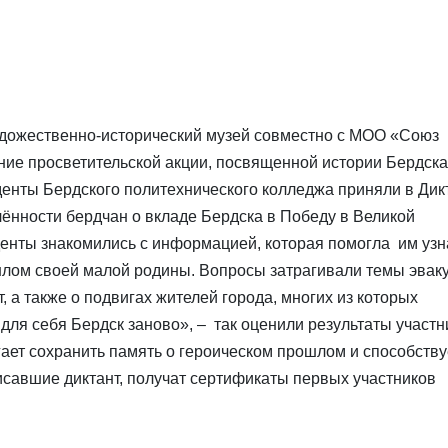
художественно-исторический музей совместно с МОО «Союз
ие просветительской акции, посвященной истории Бердска
денты Бердского политехнического колледжа приняли в Дик
нности бердчан о вкладе Бердска в Победу в Великой
денты знакомились с информацией, которая помогла им узн
шлом своей малой родины. Вопросы затрагивали темы эвак
 а также о подвигах жителей города, многих из которых
для себя Бердск заново», – так оценили результаты участн
ает сохранить память о героическом прошлом и способству
исавшие диктант, получат сертификаты первых участников