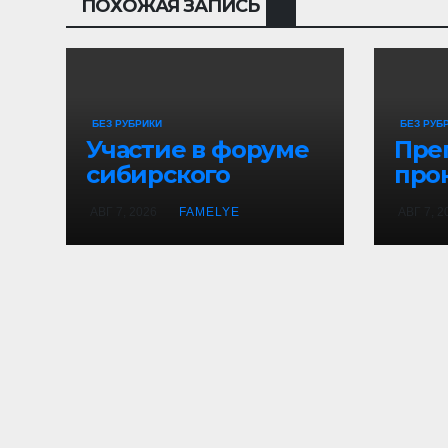
ПОХОЖАЯ ЗАПИСЬ
БЕЗ РУБРИКИ
БЕЗ РУБ
Участие в форуме
Пре
сибирского
про
гостеприимства и
нав
АВГ 7, 2026
FAMELYE
АВГ 7, 2
гастротуристичес
про
ком фестивале «В
Сибири Есть!»