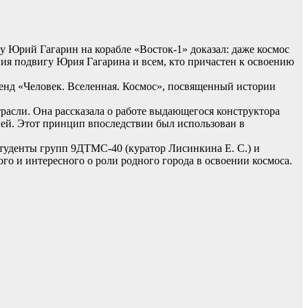
у Юрий Гагарин на корабле «Восток-1» доказал: даже космос
ния подвигу Юрия Гагарина и всем, кто причастен к освоению
енд «Человек. Вселенная. Космос», посвященный истории
расли. Она рассказала о работе выдающегося конструктора
ей. Этот принцип впоследствии был использован в
туденты групп 9ДТМС-40 (куратор Лисинкина Е. С.) и
о и интересного о роли родного города в освоении космоса.