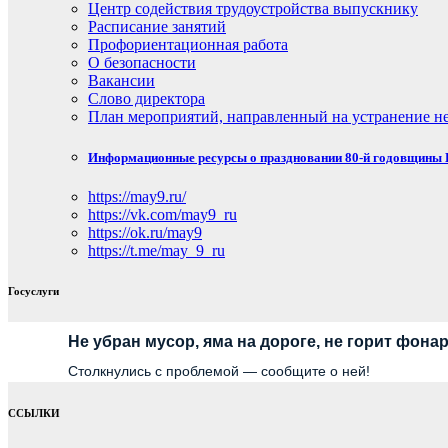
Центр содействия трудоустройства выпускнику
Расписание занятий
Профориентационная работа
О безопасности
Вакансии
Слово директора
План мероприятий, направленный на устранение не
Информационные ресурсы о праздновании 80-й годовщины П
https://may9.ru/
https://vk.com/may9_ru
https://ok.ru/may9
https://t.me/may_9_ru
Госуслуги
Не убран мусор, яма на дороге, не горит фона
Столкнулись с проблемой — сообщите о ней!
ССЫЛКИ