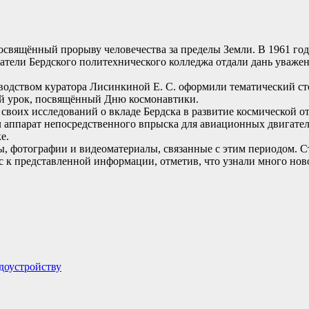
освящённый прорыву человечества за пределы Земли. В 1961 год
ватели Бердского политехнического колледжа отдали дань уваже
одством куратора Лисинкиной Е. С. оформили тематический ст
ый урок, посвящённый Дню космонавтики.
своих исследований о вкладе Бердска в развитие космической от
 аппарат непосредственного впрыска для авиационных двигател
е.
 фотографии и видеоматериалы, связанные с этим периодом. С
 к представленной информации, отметив, что узнали много новог
доустройству