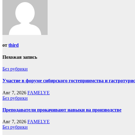
от
third
Похожая запись
Без рубрики
Участие в форуме сибирского гостеприимства и гастротури
Авг 7, 2026
FAMELYE
Без рубрики
Преподаватели прокачивают навыки на производстве
Авг 7, 2026
FAMELYE
Без рубрики