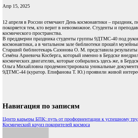
Апр 15, 2025
12 апреля в России отмечают День космонавтики – праздник, п
покоряется тем, кто верит в невозможное. Студенты и препода
космического пространства.
В преддверии праздника студенты группы 9ДТМС-40 под руков
космонавтики, а в читальном зале библиотеки прошёл музейн
Старший библиотекарь Сазонова О. М. представила результаты 
Семёна Ариевича Косберга, который именно в Бердске внедрил
космических двигателях, которые собирались здесь же, в Бердск
Ольга Михайловна продемонстрировала уникальные документы,
9ДТМС-44 (куратор. Епифанова Т. Ю.) проявили живой интерес
Навигация по записям
Центр карьеры БПК: путь от профориентации к успешному тру
Космический круиз покорителей космоса