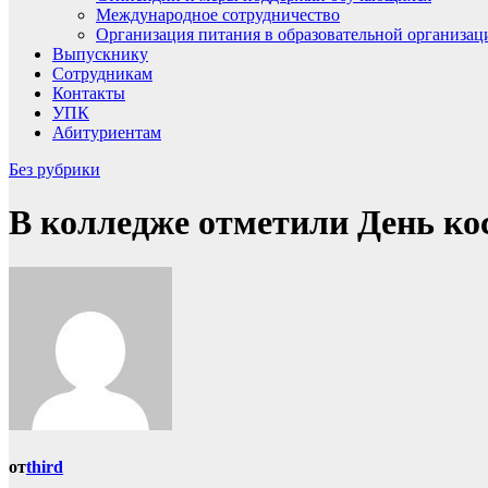
Международное сотрудничество
Организация питания в образовательной организац
Выпускнику
Сотрудникам
Контакты
УПК
Абитуриентам
Без рубрики
В колледже отметили День к
от
third