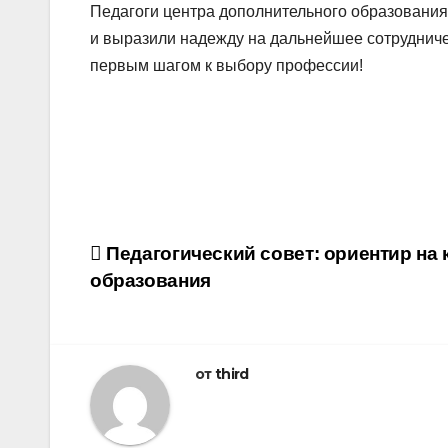
Педагоги центра дополнительного образования
и выразили надежду на дальнейшее сотрудничес
первым шагом к выбору профессии!
Навигация
Педагогический совет: ориентир на 
образования
по
записям
от
third