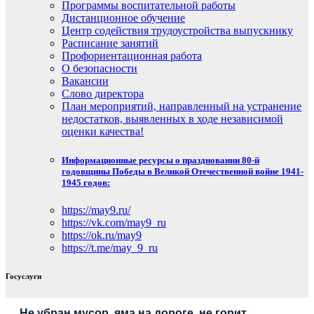
Программы воспитательной работы
Дистанционное обучение
Центр содействия трудоустройства выпускнику
Расписание занятий
Профориентационная работа
О безопасности
Вакансии
Слово директора
План мероприятий, направленный на устранение
недостатков, выявленных в ходе независимой
оценки качества!
Информационные ресурсы о праздновании 80-й
годовщины Победы в Великой Отечественной войне 1941-
1945 годов:
https://may9.ru/
https://vk.com/may9_ru
https://ok.ru/may9
https://t.me/may_9_ru
Госуслуги
Не убран мусор, яма на дороге, не горит