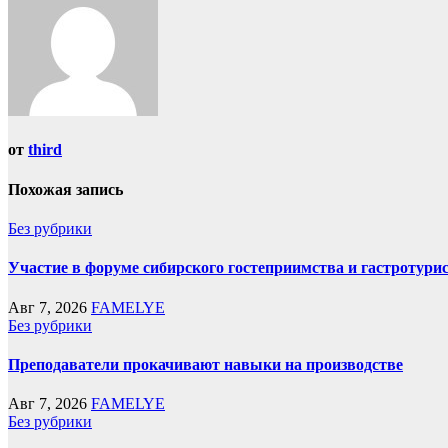
от
third
Похожая запись
Без рубрики
Участие в форуме сибирского гостеприимства и гастротури
Авг 7, 2026
FAMELYE
Без рубрики
Преподаватели прокачивают навыки на производстве
Авг 7, 2026
FAMELYE
Без рубрики