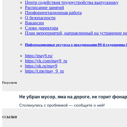
Центр содействия трудоустройства выпускнику
Расписание занятий
Профориентационная работа
О безопасности
Вакансии
Слово директора
План мероприятий, направленный на устранение не
Информационные ресурсы о праздновании 80-й годовщины П
https://may9.ru/
https://vk.com/may9_ru
https://ok.ru/may9
https://t.me/may_9_ru
Госуслуги
Не убран мусор, яма на дороге, не горит фона
Столкнулись с проблемой — сообщите о ней!
ССЫЛКИ