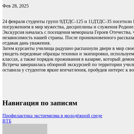
Фев 28, 2025
24 февраля студенты групп 9ДТДС-125 и 11ДТДС-35 посетили 
погружением в мир мужества, дисциплины и служения Родине
Экскурсия началась с посещения мемориала Героев Отечества,
независимость нашей страны. После проникновенного рассказа
отдавая дань уважения.
Затем курсанты училища радушно распахнули двери в мир свое
увидеть передовые образцы техники и экипировки, используе
классах, а также порядок проживания в казарме, который демо
Встреча завершилась обзорной экскурсией по территории учи
оставила у студентов яркие впечатления, пробудив интерес к 
Навигация по записям
Профилактика экстремизма в молодёжной среде
ВТБ