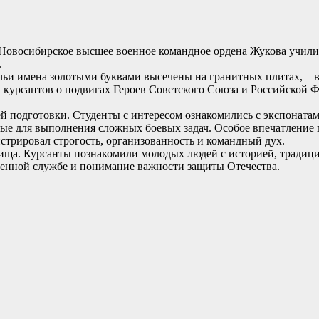
Новосибирское высшее военное командное ордена Жукова учили
.
 чьи имена золотыми буквами высечены на гранитных плитах, – 
 курсантов о подвигах Героев Советского Союза и Российской 
й подготовки. Студенты с интересом ознакомились с экспонатам
мые для выполнения сложных боевых задач. Особое впечатление 
нстрировал строгость, организованность и командный дух.
лища. Курсанты познакомили молодых людей с историей, традиц
военной службе и понимание важности защиты Отечества.