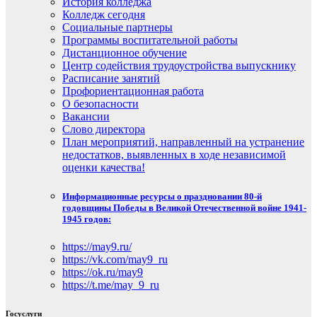
История колледжа
Колледж сегодня
Социальные партнеры
Программы воспитательной работы
Дистанционное обучение
Центр содействия трудоустройства выпускнику
Расписание занятий
Профориентационная работа
О безопасности
Вакансии
Слово директора
План мероприятий, направленный на устранение
недостатков, выявленных в ходе независимой
оценки качества!
Информационные ресурсы о праздновании 80-й
годовщины Победы в Великой Отечественной войне 1941-
1945 годов:
https://may9.ru/
https://vk.com/may9_ru
https://ok.ru/may9
https://t.me/may_9_ru
Госуслуги