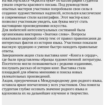
На мастер-классе «Красота букв» по каллиграфии студенты
узнали секреты красивого письма. Под руководством
опытных мастеров участники попробовали свои силы в
создании художественных надписей, используя классические
и современные стили каллиграфии. Этот мастер-класс
позволил участникам увидеть, как буквы могут стать
настоящими произведениями искусства.
Для любителей интеллектуальных состязаний была
организована викторина «Знатоки слова». Вопросы
охватывали широкий спектр тем: от правил правописания до
интересных фактов из истории языка. Участники показали
высокую эрудицию и умение быстро находить правильные
ответы.
Завершением акции стала выставка книг «Книга в сердце»,
где были представлены образцы художественной литературы.
Посетители могли познакомиться с редкими изданиями,
послушать рассказ об истории книг. Выставка стала
площадкой для обмена мнениями и поиска новых
увлекательных произведений.
Акция, приуроченная к Международному дню родного языка,
оставила яркие впечатления у всех участников. Она помогла
студентам глубже осознать значение родного языка и
вдохновила их на дальнейшее изучение и творчество.