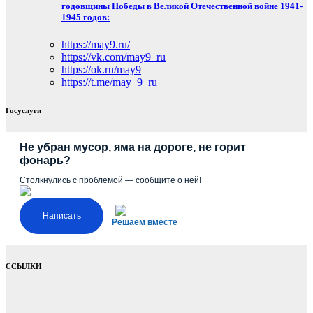
годовщины Победы в Великой Отечественной войне 1941-
1945 годов:
https://may9.ru/
https://vk.com/may9_ru
https://ok.ru/may9
https://t.me/may_9_ru
Госуслуги
Не убран мусор, яма на дороге, не горит
фонарь?
Столкнулись с проблемой — сообщите о ней!
Написать
Решаем вместе
ССЫЛКИ