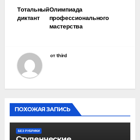
Навигация
Тотальный
Олимпиада
диктант
профессионального
по
мастерства
записям
от
third
ПОХОЖАЯ ЗАПИСЬ
БЕЗ РУБРИКИ
Студенческие