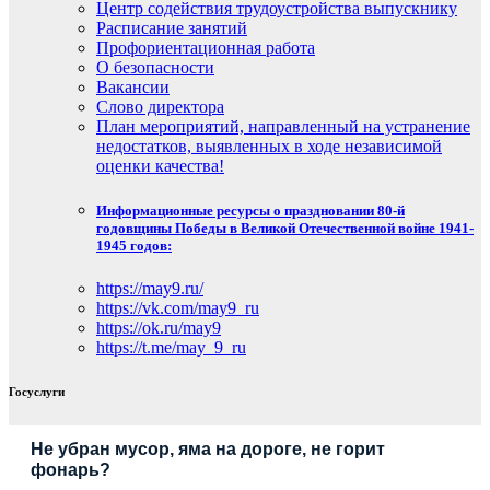
Центр содействия трудоустройства выпускнику
Расписание занятий
Профориентационная работа
О безопасности
Вакансии
Слово директора
План мероприятий, направленный на устранение
недостатков, выявленных в ходе независимой
оценки качества!
Информационные ресурсы о праздновании 80-й
годовщины Победы в Великой Отечественной войне 1941-
1945 годов:
https://may9.ru/
https://vk.com/may9_ru
https://ok.ru/may9
https://t.me/may_9_ru
Госуслуги
Не убран мусор, яма на дороге, не горит
фонарь?