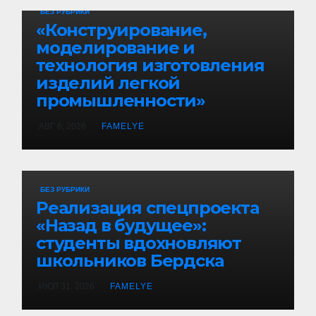
БЕЗ РУБРИКИ
«Конструирование,
моделирование и
технология изготовления
изделий легкой
промышленности»
АВГ 6, 2026
FAMELYE
БЕЗ РУБРИКИ
Реализация спецпроекта
«Назад в будущее»:
студенты вдохновляют
школьников Бердска
ИЮЛ 31, 2026
FAMELYE