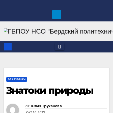
Перейти
к
содержимому
БЕЗ РУБРИКИ
Знатоки природы
от
Юлия Труханова
ОКТ 16, 2023