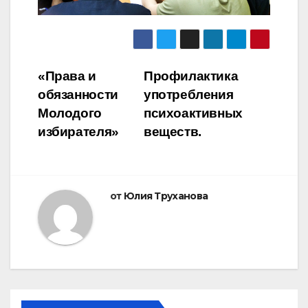
Навигация
«Права и
Профилактика
обязанности
употребления
по
Молодого
психоактивных
записям
избирателя»
веществ.
от
Юлия Труханова