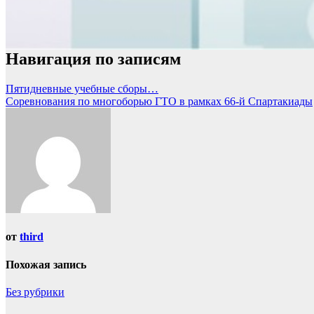
Навигация по записям
Пятидневные учебные сборы…
Соревнования по многоборью ГТО в рамках 66-й Спартакиады
от
third
Похожая запись
Без рубрики