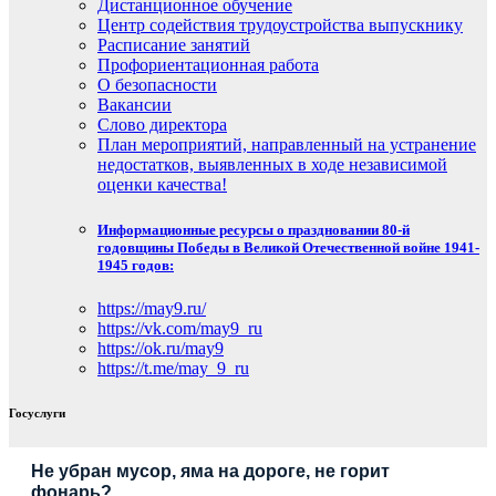
Дистанционное обучение
Центр содействия трудоустройства выпускнику
Расписание занятий
Профориентационная работа
О безопасности
Вакансии
Слово директора
План мероприятий, направленный на устранение
недостатков, выявленных в ходе независимой
оценки качества!
Информационные ресурсы о праздновании 80-й
годовщины Победы в Великой Отечественной войне 1941-
1945 годов:
https://may9.ru/
https://vk.com/may9_ru
https://ok.ru/may9
https://t.me/may_9_ru
Госуслуги
Не убран мусор, яма на дороге, не горит
фонарь?