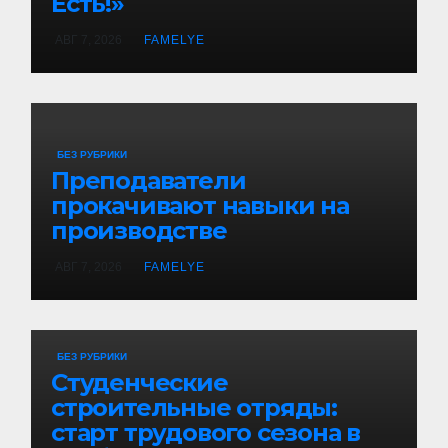
Есть!»
АВГ 7, 2026
FAMELYE
БЕЗ РУБРИКИ
Преподаватели
прокачивают навыки на
производстве
АВГ 7, 2026
FAMELYE
БЕЗ РУБРИКИ
Студенческие
строительные отряды:
старт трудового сезона в