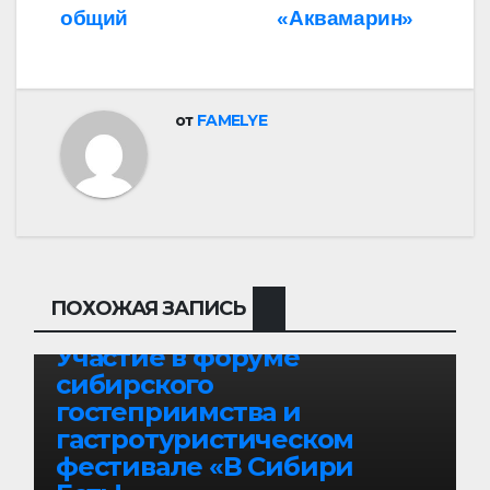
записям
общий
«Аквамарин»
от
FAMELYE
ПОХОЖАЯ ЗАПИСЬ
БЕЗ РУБРИКИ
Участие в форуме
сибирского
гостеприимства и
гастротуристическом
фестивале «В Сибири