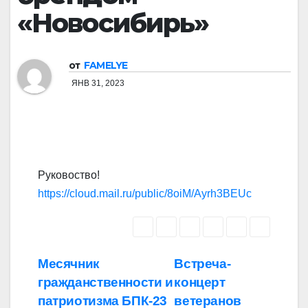
«Новосибирь»
от
FAMELYE
ЯНВ 31, 2023
Руковоство!
https://cloud.mail.ru/public/8oiM/Ayrh3BEUc
Навигация
Месячник
Встреча-
гражданственности и
концерт
по
патриотизма БПК-23
ветеранов