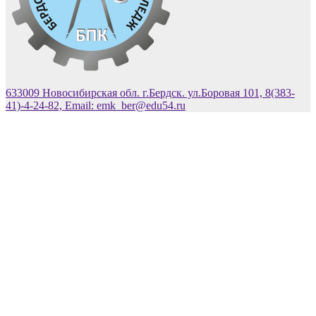
633009 Новосибирская обл. г.Бердск. ул.Боровая 101, 8(383-
41)-4-24-82, Email: emk_ber@edu54.ru