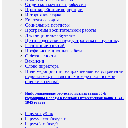
От детской мечты к профессии
Противодействие коррупции
История колледжа
Колледж сегодня
Социальные партнеры
Программы воспитательной работы
Дистанционное обучение
Центр содействия трудоустройства выпускнику
Расписание занятий
Профориентационная работа
О безопасности
Вакансии
Слово директора
План мероприятий, направленный на устранение
недостатков, выявленных в ходе независимой
оценки качества!
Информационные ресурсы о праздновании 80-й
годовщины Победы в Великой Отечественной войне 1941-
1945 годов:
https://may9.ru/
https://vk.com/may9_ru
https://ok.ru/may9