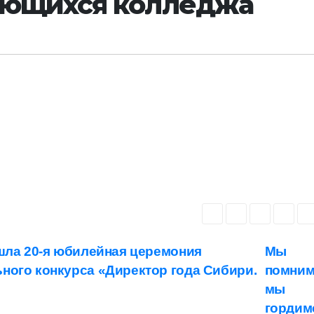
ающихся колледжа
ошла 20-я юбилейная церемония
Мы
ного конкурса «Директор года Сибири.
помним
мы
гордим