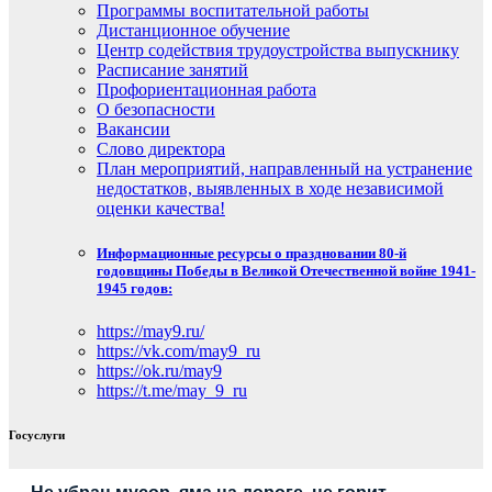
Программы воспитательной работы
Дистанционное обучение
Центр содействия трудоустройства выпускнику
Расписание занятий
Профориентационная работа
О безопасности
Вакансии
Слово директора
План мероприятий, направленный на устранение
недостатков, выявленных в ходе независимой
оценки качества!
Информационные ресурсы о праздновании 80-й
годовщины Победы в Великой Отечественной войне 1941-
1945 годов:
https://may9.ru/
https://vk.com/may9_ru
https://ok.ru/may9
https://t.me/may_9_ru
Госуслуги