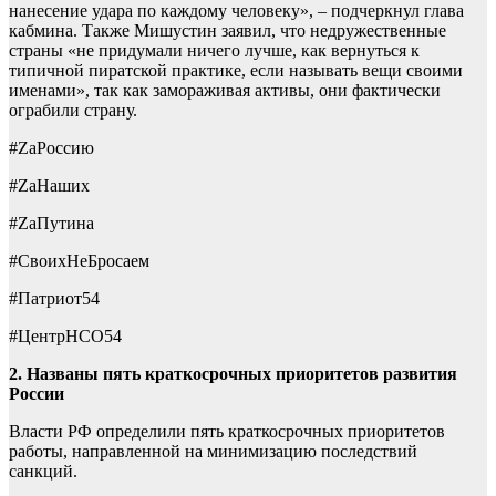
нанесение удара по каждому человеку», – подчеркнул глава
кабмина. Также Мишустин заявил, что недружественные
страны «не придумали ничего лучше, как вернуться к
типичной пиратской практике, если называть вещи своими
именами», так как замораживая активы, они фактически
ограбили страну.
#ZаРоссию
#ZаНаших
#ZаПутина
#СвоихНеБросаем
#Патриот54
#ЦентрНСО54
2. Названы пять краткосрочных приоритетов развития
России
Власти РФ определили пять краткосрочных приоритетов
работы, направленной на минимизацию последствий
санкций.