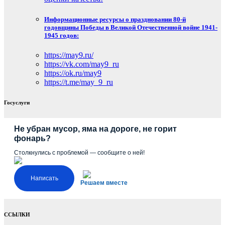
Информационные ресурсы о праздновании 80-й
годовщины Победы в Великой Отечественной войне 1941-
1945 годов:
https://may9.ru/
https://vk.com/may9_ru
https://ok.ru/may9
https://t.me/may_9_ru
Госуслуги
Не убран мусор, яма на дороге, не горит
фонарь?
Столкнулись с проблемой — сообщите о ней!
Написать
Решаем вместе
ССЫЛКИ