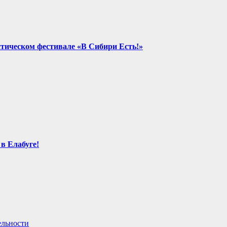
стическом фестивале «В Сибири Есть!»
в Елабуге!
ельности