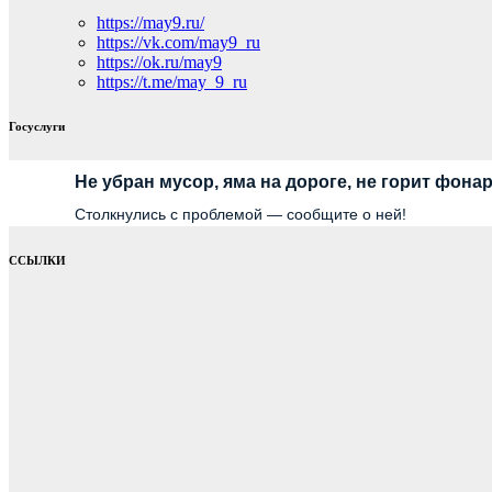
https://may9.ru/
https://vk.com/may9_ru
https://ok.ru/may9
https://t.me/may_9_ru
Госуслуги
Не убран мусор, яма на дороге, не горит фона
Столкнулись с проблемой — сообщите о ней!
ССЫЛКИ