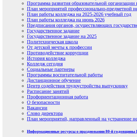
Программа развития образовательной организации 
План мероприятий профессионально-предметной не
План работы колледжа на 2025-2026 учебный год
План работы колледжа на июнь 2026
Предписания органов, осуществляющих государств
Государственное задание
Государственное задание на 2025
Политехническая школа
От детской мечты к профессии
Противодействие коррупции
История колледжа
Колледж сегодня
Социальные партнеры
Программы воспитательной работы
Дистанционное обучение
Центр содействия трудоустройства выпускнику
Расписание занятий
Профориентационная работа
О безопасности
Вакансии
Слово директора
План мероприятий, направленный на устранение не
Информационные ресурсы о праздновании 80-й годовщины П