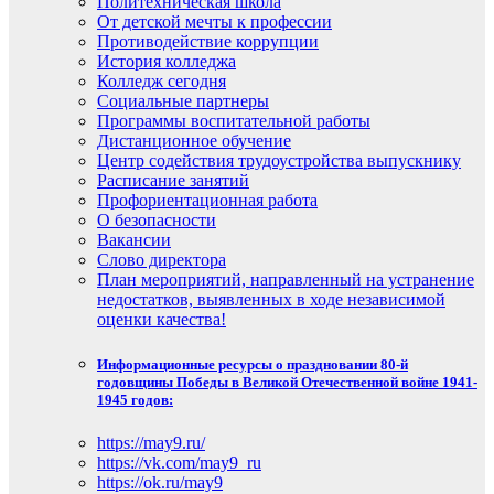
Политехническая школа
От детской мечты к профессии
Противодействие коррупции
История колледжа
Колледж сегодня
Социальные партнеры
Программы воспитательной работы
Дистанционное обучение
Центр содействия трудоустройства выпускнику
Расписание занятий
Профориентационная работа
О безопасности
Вакансии
Слово директора
План мероприятий, направленный на устранение
недостатков, выявленных в ходе независимой
оценки качества!
Информационные ресурсы о праздновании 80-й
годовщины Победы в Великой Отечественной войне 1941-
1945 годов:
https://may9.ru/
https://vk.com/may9_ru
https://ok.ru/may9