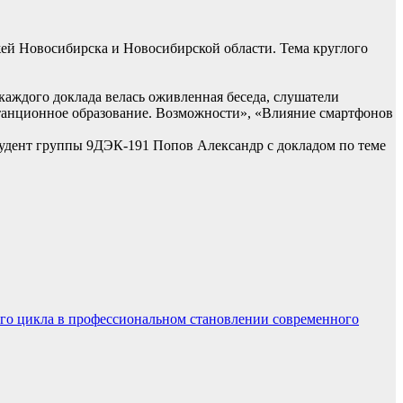
ей Новосибирска и Новосибирской области. Тема круглого
аждого доклада велась оживленная беседа, слушатели
танционное образование. Возможности», «Влияние смартфонов
тудент группы 9ДЭК-191 Попов Александр с докладом по теме
го цикла в профессиональном становлении современного