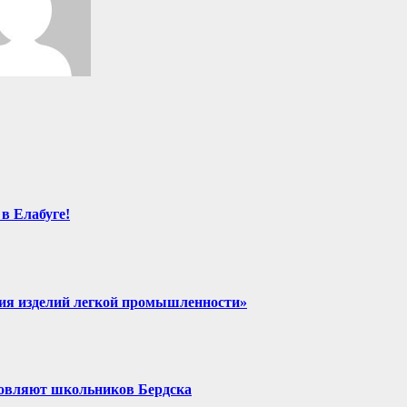
в Елабуге!
ния изделий легкой промышленности»
хновляют школьников Бердска