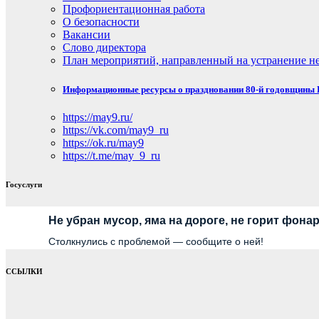
Профориентационная работа
О безопасности
Вакансии
Слово директора
План мероприятий, направленный на устранение не
Информационные ресурсы о праздновании 80-й годовщины П
https://may9.ru/
https://vk.com/may9_ru
https://ok.ru/may9
https://t.me/may_9_ru
Госуслуги
Не убран мусор, яма на дороге, не горит фона
Столкнулись с проблемой — сообщите о ней!
ССЫЛКИ