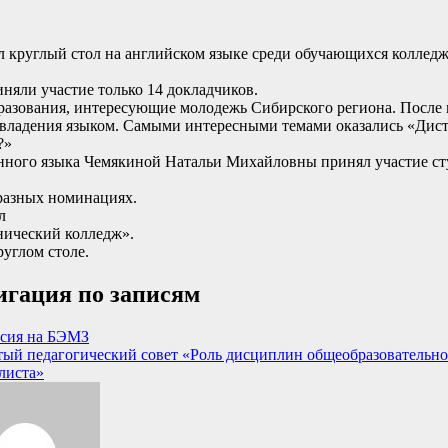
 круглый стол на английском языке среди обучающихся колледж
иняли участие только 14 докладчиков.
азования, интересующие молодежь Сибирского региона. После к
 владения языком. Самыми интересными темами оказались «Дис
?»
анного языка Чемякиной Натальи Михайловны принял участие с
 разных номинациях.
л
ический колледж».
углом столе.
гация по записям
сия на БЭМЗ
ый педагогический совет «Роль дисциплин общеобразовательно
листа»