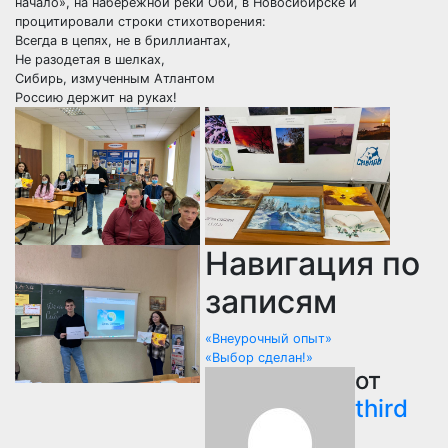
начало», на набережной реки Оби, в Новосибирске и
процитировали строки стихотворения:
Всегда в цепях, не в бриллиантах,
Не разодетая в шелках,
Сибирь, измученным Атлантом
Россию держит на руках!
Навигация по
записям
«Внеурочный опыт»
«Выбор сделан!»
от
third