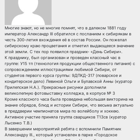
Многие знают, но не многие помнят, что в далеком 1881 году
император Александр III обратился с посланием к сибирякам в
честь 300-летия вхождения её в состав России. Он пожелал
сибирскому краю процветания и отметил выдающееся значение
этой земли. С тех пор появился праздник- «День Сибири».
К празднику, был организован и проведен классный час в
группе: У15 тп (технология продукции общественного питания) с
сопровождением иллюстрациями любимой Сибири, от
студентов первого курса группы: 9ДПКД-317 (поварское и
кондитерское дело) Левиной Ольги и Булавской Анны (куратор
Прилепская Н.А.). Прекрасные рисунки дополнили
великолепную фотовыставку колледжа, в корпусе № 3
Кроме классного часа была проведена небольшая викторина на
знание обрядов, блюд и истории Сибири, что весьма актуально
в преддверии чемпионатов мира по волейболу и хоккею.
Активное участие приняла группа сварщиков Т13св (куратор
Лысенко Т.В.)
В завершении мероприятий ребята с вспомнили Памятник
Александру III., который установлен в парке «Городское