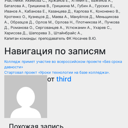
Участники: Акимова С., Аржанов Е., Атянин Е., Баженов А.,
Баталова А., Гришкина В., Гришкина М., Губин А., Гурских Е.,
Иванов А., Кабанова Е., Казанцева Д., Карпова К., Кононенко В.,
Кротенко О., Кузнецов Д., Маева А., Мануйлов Д., Меньщикова
А., Образцов Д., Орлов М., Орлова Н., Плотникова И., Пучкова
Д., Романова О., Сергованцев А., Устюжанин А., Ухарев С.,
Харисова Д., Шапорева З., Штайнбрайс А.,
Капитан команды: преподаватель ФК Носачев В.Ю.
Навигация по записям
Колледж примет участие во всероссийском проекте «Без срока
давности»
Стартовал проект «Уроки технологии на базе колледжа».
от
third
Похожая запись