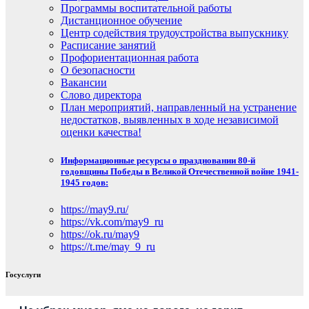
Программы воспитательной работы
Дистанционное обучение
Центр содействия трудоустройства выпускнику
Расписание занятий
Профориентационная работа
О безопасности
Вакансии
Слово директора
План мероприятий, направленный на устранение
недостатков, выявленных в ходе независимой
оценки качества!
Информационные ресурсы о праздновании 80-й
годовщины Победы в Великой Отечественной войне 1941-
1945 годов:
https://may9.ru/
https://vk.com/may9_ru
https://ok.ru/may9
https://t.me/may_9_ru
Госуслуги