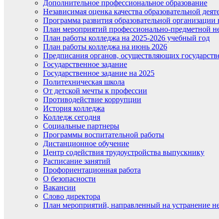
Дополнительное профессиональное образование
Независимая оценка качества образовательной деят
Программа развития образовательной организации 
План мероприятий профессионально-предметной не
План работы колледжа на 2025-2026 учебный год
План работы колледжа на июнь 2026
Предписания органов, осуществляющих государств
Государственное задание
Государственное задание на 2025
Политехническая школа
От детской мечты к профессии
Противодействие коррупции
История колледжа
Колледж сегодня
Социальные партнеры
Программы воспитательной работы
Дистанционное обучение
Центр содействия трудоустройства выпускнику
Расписание занятий
Профориентационная работа
О безопасности
Вакансии
Слово директора
План мероприятий, направленный на устранение не