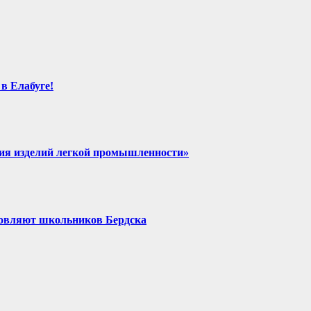
в Елабуге!
ния изделий легкой промышленности»
хновляют школьников Бердска