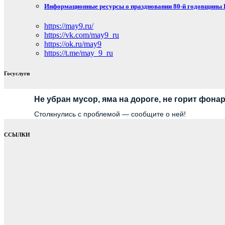
Информационные ресурсы о праздновании 80-й годовщины П
https://may9.ru/
https://vk.com/may9_ru
https://ok.ru/may9
https://t.me/may_9_ru
Госуслуги
Не убран мусор, яма на дороге, не горит фона
Столкнулись с проблемой — сообщите о ней!
ССЫЛКИ