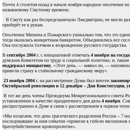
Почти 4 столетия назад в начале ноября народное ополчение 
называемому Смутному времени.
В Смуту как раз беспредельничали Лжедмитрии, не могли разде
приберёт ее к рукам.
Ополчение Минина и Пожарского уникально тем, что это единст
тогда оказалась конкретным банкротом. Объединились все сосл
Она послужила толчком к возрождению русского государства.
В
сентябре 2004
г. с инициативой отмечать
4 ноября на госу
думским Комитетом по труду и социальной политике, и, таким
поддержал инициативу
. «Этот день, — заявил он, — напомина
привели страну к стабильному гражданскому миру».
23 ноября 2004
г. на рассмотрение Думы был внесен
законопр
Октябрьской революции и 12 декабря – Дня Конституции, уве
В тот же день члены Президиума Межрегионального совета Ро
установлению в качестве праздничного дня даты
4 ноября
. Со
распространено в Думе в связи с рассмотрением в первом чтен
«Мы полагаем, что день трагического разделения России – 7 н
последовавшие за ним события «привели к гибели миллионов н
братоубийственное кровопролитие
».