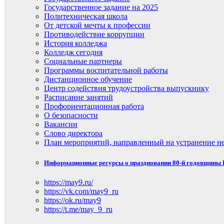
Государственное задание на 2025
Политехническая школа
От детской мечты к профессии
Противодействие коррупции
История колледжа
Колледж сегодня
Социальные партнеры
Программы воспитательной работы
Дистанционное обучение
Центр содействия трудоустройства выпускнику
Расписание занятий
Профориентационная работа
О безопасности
Вакансии
Слово директора
План мероприятий, направленный на устранение не
Информационные ресурсы о праздновании 80-й годовщины П
https://may9.ru/
https://vk.com/may9_ru
https://ok.ru/may9
https://t.me/may_9_ru