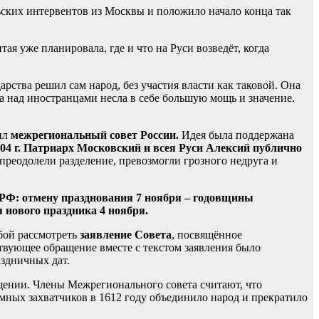
ьских интервентов из Москвы и положило начало конца так
я уже планировала, где и что на Руси возведёт, когда
рства решил сам народ, без участия власти как таковой. Она
а над иностранцами несла в себе большую мощь и значение.
ил
межрегиональный совет России.
Идея была поддержана
04 г. Патриарх Московский и всея Руси Алексий публично
 преодолели разделение, превозмогли грозного недруга и
 РФ: отмену празднования 7 ноября – годовщины
 нового праздника 4 ноября.
бой рассмотреть
заявление Совета
, посвящённое
твующее обращение вместе с текстом заявления было
аздничных дат.
ращении. Члены Межрегионального совета считают, что
мных захватчиков в 1612 году объединило народ и прекратило