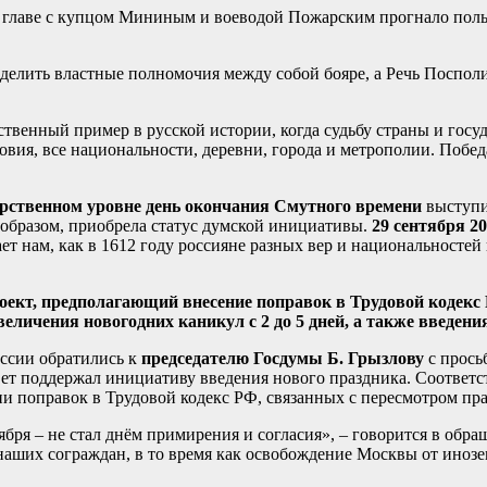
во главе с купцом Мининым и воеводой Пожарским прогнало пол
лить властные полномочия между собой бояре, а Речь Посполита
венный пример в русской истории, когда судьбу страны и госуда
овия, все национальности, деревни, города и метрополии. Побед
дарственном уровне день окончания Смутного времени
выступ
 образом, приобрела статус думской инициативы.
29 сентября 20
ет нам, как в 1612 году россияне разных вер и национальностей
оект, предполагающий внесение поправок в Трудовой кодекс
личения новогодних каникул с 2 до 5 дней, а также введения
ссии обратились к
председателю Госдумы Б. Грызлову
с прось
вет поддержал инициативу введения нового праздника. Соответс
ии поправок в Трудовой кодекс РФ, связанных с пересмотром пр
оября – не стал днём примирения и согласия», – говорится в об
аших сограждан, в то время как освобождение Москвы от инозе