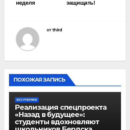
записям
неделя
защищать!
от
third
ПОХОЖАЯ ЗАПИСЬ
БЕЗ РУБРИКИ
Реализация спецпроекта
«Назад в будущее»:
студенты вдохновляют
школьников Бердска