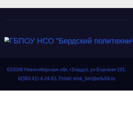
633009 Новосибирская обл. г.Бердск. ул.Боровая 101,
8(383-41)-4-24-82, Email: emk_ber@edu54.ru