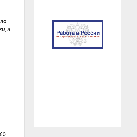
 по
и, в
 80