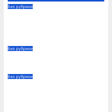
Без рубрики
Участие в форуме сибирского
гостеприимства и
гастротуристическом
фестивале «В Сибири Есть!»
Авг 7, 2026
FAMELYE
Без рубрики
Преподаватели прокачивают
навыки на производстве
Авг 7, 2026
FAMELYE
Без рубрики
Студенческие строительные
отряды: старт трудового сезона
в Елабуге!
Авг 6, 2026
FAMELYE