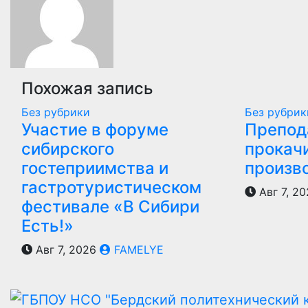
Похожая запись
Без рубрики
Без рубрик
Участие в форуме
Препод
сибирского
прокач
гостеприимства и
произв
гастротуристическом
Авг 7, 2
фестивале «В Сибири
Есть!»
Авг 7, 2026
FAMELYE