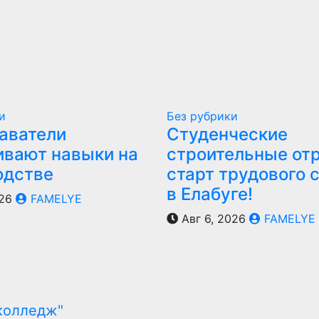
и
Без рубрики
аватели
Студенческие
ивают навыки на
строительные от
одстве
старт трудового 
в Елабуге!
026
FAMELYE
Авг 6, 2026
FAMELYE