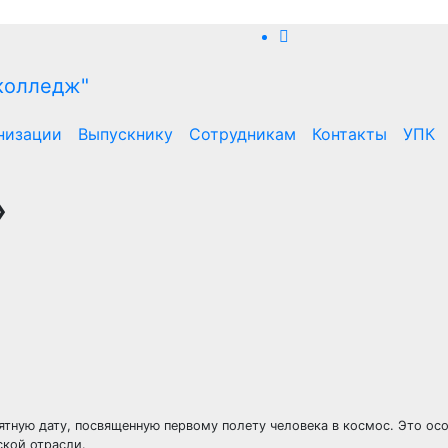
низации
Выпускнику
Сотрудникам
Контакты
УПК
»
ятную дату, посвященную первому полету человека в космос. Это ос
ской отрасли.