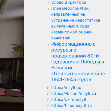
Слово директора
План мероприятий,
направленный на
устранение недостатков,
выявленных в ходе
независимой оценки
качества!
Информационные
ресурсы о
праздновании 80-й
годовщины Победы в
Великой
Отечественной войне
1941-1945 годов:
https://may9.ru/
https://vk.com/may9_ru
https://ok.ru/may9
https://t.me/may_9_ru