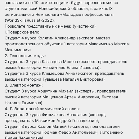
наставники по 10 компетенциям, будут соревноваться со
студентами всей Новосибирской области, в рамках IX
регионального Чемпионата «Молодые профессионалы
(WorldSkillsRussia)-2022».
Позвольте представить их имена: (участники)
1.Поварское дело:
Студент 4 курса Колягин Александр (эксперт, мастер
производственного обучения 1 категории Максименко Максим
Максимович)
2. Технология моды:
Студентка 3 курса Казанцева Милена (эксперт, преподаватель
высшей категории Непей-пиво Елена Ивановна),
Студентка 3 курса Клемешова Анна (эксперт, преподаватель
высшей категории Тувышева Наталья Викторовна)
3. Электромонтаж:
Студент 3 курса Аршуткин Михаил (эксперты, преподаватели
высшей категории Мищенков Артем Андреевич, Лисовая
Наталья Екимовна)
4. Лабораторный химический анализ:
Студентка 3 курса Фильчакова Анастасия (эксперт,
преподаватель Максимов Андрей Геннадьевич);
Студент 3 курса Козлов Матвей (эксперты, преподаватели
высшей категории Гофман Федор Анатольевич, Литовченко
Лидия Леонидовна)