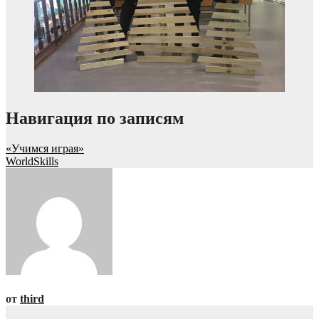
Навигация по записям
«Учимся играя»
WorldSkills
от
third