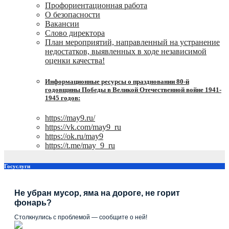
Профориентационная работа
О безопасности
Вакансии
Слово директора
План мероприятий, направленный на устранение
недостатков, выявленных в ходе независимой
оценки качества!
Информационные ресурсы о праздновании 80-й
годовщины Победы в Великой Отечественной войне 1941-
1945 годов:
https://may9.ru/
https://vk.com/may9_ru
https://ok.ru/may9
https://t.me/may_9_ru
Госуслуги
Не убран мусор, яма на дороге, не горит
фонарь?
Столкнулись с проблемой — сообщите о ней!