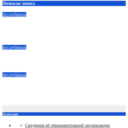
Похожая запись
Без рубрики
Участие в форуме сибирского гостеприимства и
гастротуристическом фестивале «В Сибири Есть!»
Авг 7, 2026
FAMELYE
Без рубрики
Преподаватели прокачивают навыки на производстве
Авг 7, 2026
FAMELYE
Без рубрики
Студенческие строительные отряды: старт трудового
сезона в Елабуге!
Авг 6, 2026
FAMELYE
Навигация
Сведения об образовательной организации