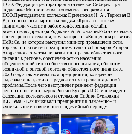
НСО. Федерация рестораторов и отельеров Сибири. При
поддержке Министерства экономического развития
НСО.Преподаватели колледжа: Прилепская Н. А , Терновая В.
В, и социальный партнер колледжа «Крона спа отель»
принимали участие в работе конференции офлайн,
заместитель директора Родькина А. А. онлайн.Работа началась
с пленарного заседания, тема которого : «Концепция развития
НоReCa, на котором выступил министр промышленности,
торговли и развития предпринимательства Гончаров Андрей
Андреевич с отчетом по развитии отрасли общественного
питания в регионе, обеспеченностью населения
общедоступной сетью общественного питания, оборотом
розничной и оптовой торговли общественного питания за
2020 год, а так же анализом предприятий, которые не
выдержали пандемию. Предложил пути решения данной
проблемы.После чего выступили президент федерации
рестораторов и отельеров России Бухаров И.О. и президент
федерации рестораторов и отельеров Сибири Бурковкий
В.Г. Тема: «Как выживали предприятия в пандемию» и
«уникальное и новое в постпандемийный период».