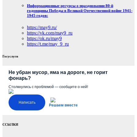
Информационные ресурсы о праздновании 80-й
годовщины Победы в Великой Отечественной войне 1941-
1945 годов:
https://may9.ru/
https://vk.com/may9_ru
https://ok.ru/may9
https://t.me/may_9_ru
Госуслуги
Не убран мусор, яма на дороге, не горит
фонарь?
Столкнулись с проблемой — сообщите о ней!
Написать
Решаем вместе
ССЫЛКИ