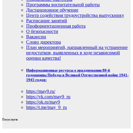
Программы воспитательной работы
Дистанционное обучение
Центр содействия трудоустройства выпускнику
Расписание занятий
Профориентационная работа
О безопасности
Вакансии
Слово директора
План мероприятий, направленный на устранение
недостатков, выявленных в ходе независимой
оценки качества!
Информационные ресурсы о праздновании 80-й
годовщины Победы в Великой Отечественной войне 1941-
1945 годов:
https://may9.ru/
https://vk.com/may9_ru
https://ok.ru/may9
https://t.me/may_9_ru
Госуслуги