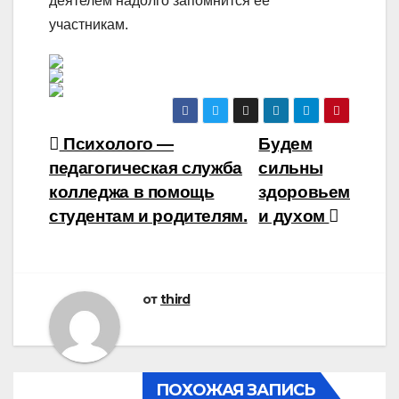
деятелем надолго запомнится ее
участникам.
Навигация
Психолого —
Будем
педагогическая служба
сильны
по
колледжа в помощь
здоровьем
записям
студентам и родителям.
и духом
от
third
ПОХОЖАЯ ЗАПИСЬ