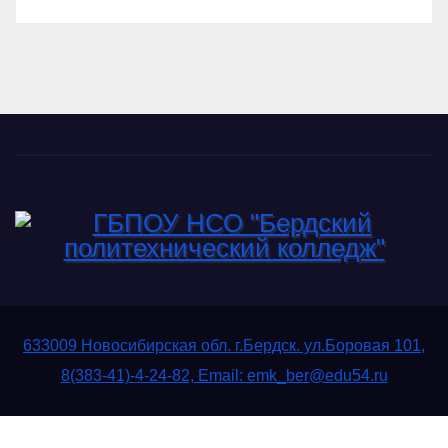
633009 Новосибирская обл. г.Бердск. ул.Боровая 101,
8(383-41)-4-24-82, Email: emk_ber@edu54.ru